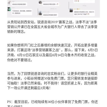
从贵阳站到西安站，锐道咨询
2019
“赢客之战，淡季不淡”淡季
营销公开课已在全国五大省会城市为广大银行人带去了淡季营
销新的理念。
如果你想将开门红之后暴增的余额快速沉淀，开拓出更多增量
来源，打赢这场
“淡季营销赢客之战” 。那么，接下来，
月
日
6
5
济南、
月
日石家庄以及最后
月
日乌鲁木齐的收官之战，
6
12
6
14
你绝对不要错过。
当然，为了回馈锐道咨询的忠实粉丝们，让更多的银行业精英
参与进来，小稻谷将赠送
50
张免费门票。您只需转发本链接即
可抽取！淡季已然来临，时不我待！请您抓紧上车，因为距离
下一场公开课还剩最后
天咯！
3
PS
：截至目前，已经陆续有
位小伙伴拿到了免费门票，你还
30
不心动吗？