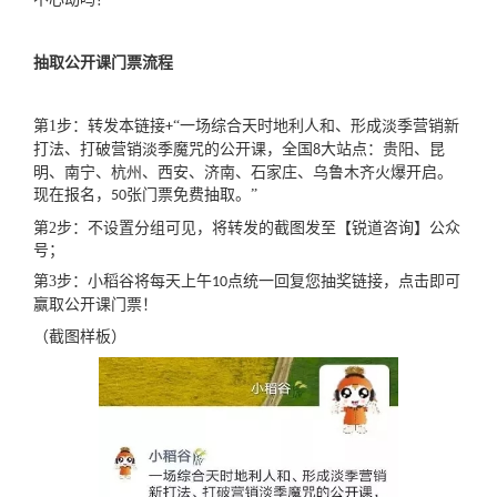
抽取公开课门票流程
第
1
步：转发本链接
“一场综合天时地利人和、形成淡季营销新
+
打法、打破营销淡季魔咒的公开课，全国
大站点：贵阳、昆
8
明、南宁、杭州、西安、济南、石家庄、乌鲁木齐火爆开启。
现在报名，
张门票免费抽取。”
50
第
2
步：不设置分组可见，将转发的截图发至【锐道咨询】公众
号；
第
3
步：小稻谷将每天上午
点统一回复您抽奖链接，点击即可
10
赢取公开课门票！
（截图样板）