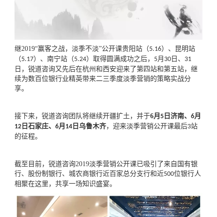
继
2019
“赢客之战，淡季不淡”公开课贵阳站（
）、昆明站
5.16
（
）、南宁站（
）取得圆满成功之后，
月
日、
5.17
5.24
5
30
31
日，锐道咨询又先后在杭州和西安迎来了第四站和第五站，继
续为数百位银行业精英带来二三季度淡季营销的策略实战分
享。
接下来，锐道咨询团队将继续开疆扩土，并于
6
月
日济南、
月
5
6
日石家庄、
月
日乌鲁木齐
，迎来淡季营销公开课最后
站
12
6
14
3
的征程。
截至目前，锐道咨询
2019
淡季营销公开课已吸引了来自国有银
行、股份制银行、城农商银行近百家总分支行和近
位银行人
500
相聚在这里，共享一场知识盛宴。