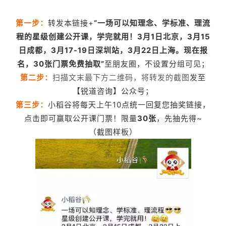
第一步：
转发本链接+
“
一场可以知理念、学标准、理流
程的星级创建公开课，学完就用！3月1日北京，3月15
日成都，3月17-19日深圳站，3月22日上海。现在报
名，30张门票免费抽取
”
至朋友圈，不设置分组可见；
第二步：
扫描文末最下方二维码，将转发的截图
发至
【锐道咨询】公众号；
第三步：
小稻谷将每天上午10点统一回复您抽奖链接，
点击即可赢取公开课门票！限量
30张
，先抽先得~
（截图样板）