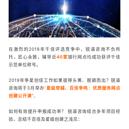
在激烈的2018年千佳评选竞争中，锐道咨询不负所
托，匠心永致，辅导近
40家
银行网点均成功获评千佳
示范单位称号。
2019年争星创佳工作如果拔得头筹、脱颖而出？锐道
咨询将于3月举办
“
星级穿越、百
佳争鸣：优质服务网点
创建公开课”
。
如何有效提升申报成功率？ 锐道咨询结合多年项目经
验，总结千百佳及星级创建之浅见：