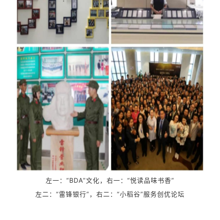
左一：
“BDA”文化
，
右一
：
“悦读品味书香”
左二
：
“雷锋银行”
，右
二
：“小稻谷”服务创优论坛