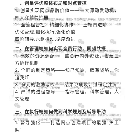
一、创星评优整体布局和时点管控
1. 创星实现网点品牌价值
——
一大源动发动机，
四大穿越助推器
2. 全流程管控，精细化协作
——
三端四进阶
优化管理.细化执行.强化价值
四阶辅导.六组推动.循序渐进
二、在管理端如何实现全员行动，同频共振
1. 高效的资源调配
——整合行内外资源，搭建三
方协作机制
2. 全面的制定策略
——知己知彼，蓝海战略，你
追我赶
3. 多元的激励考核
——结果论成败，过程定胜负
4. 严谨的进程督导
——指标管理，科学管理，人
文管理
三、在执行端如何做到科学规划及辅导带动
1. 督导强化——打造网点创建项目的最强“护卫
队”