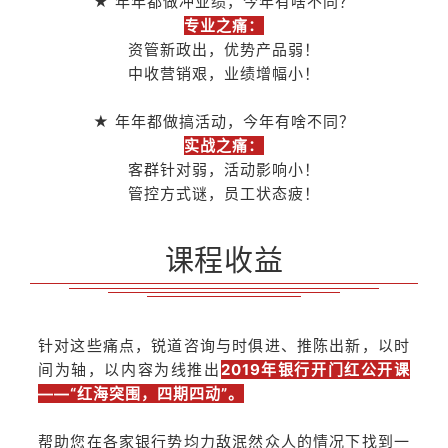
★ 年年都做冲业绩，今年有啥不同？
专业之痛：
资管新政出，优势产品弱
！
中收营销艰，业绩增幅小！
★ 年年都做搞活动，今年有啥不同？
实战之痛：
客群针对弱，活动影响小！
管控方式谜，员工状态疲！
课程收益
针对这些痛点，锐道咨询与时俱进、推陈出新，以时
间为轴，以内容为线推出
2019年银行开门红公开课
——“红海突围，四期四动”。
帮助您在各家银行势均力敌泯然众人的情况下找到一