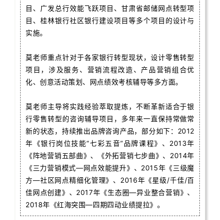
目、广发总行效能飞跃项目、甘肃省邮储网点转型项
目、桂林银行社区银行建设项目等多个项目的设计与
实施。
莫老师重点针对于各家银行转型现状，设计零售转型
项目，涉及服务、营销流程改造、产品营销组合优
化、创意活动策划、网点绩效考核辅导等多方面。
莫老师主导将实践经验萃取提炼，不断革新适合于银
行零售转型的咨询辅导项目，多年来一直保持常做常
新的状态，持续推出品牌咨询产品，部分如下：
2
012
年
《银行岗位技能“七彩五音”品牌课程》
、
2013年
《阵地营销五部曲》、《外拓营销七步曲》、
2014年
《三力营销模式—网点效能提升》、
2015年
《三级魔
方—社区网点精细化管理》、
2016年
《星级/千佳/百
佳网点创建》、
2017年
《生态圈—异业整合营销》、
2018年
《红海突围—四期四动业绩提拉》。